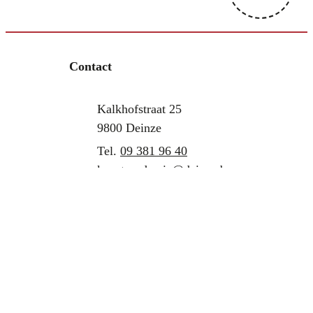
Contact
Adres
Tel.
E-mail
Kalkhofstraat 25
,
9800
Deinze
09 381 96 40
kunstacademie
@
deinze.be
Alle openingsuren
Contact filialen
Kruishoutem