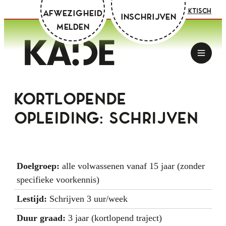
Zoeken
Naar inhoud
Mijn Academie
Praktisch
Afwezigheid
Inschrijven
melden
Kunstacademie Deinze
Men
Kortlopende
opleiding: schrijven
Doelgroep:
alle volwassenen vanaf 15 jaar (zonder
specifieke voorkennis)
Lestijd:
Schrijven 3 uur/week
Duur graad:
3 jaar (kortlopend traject)