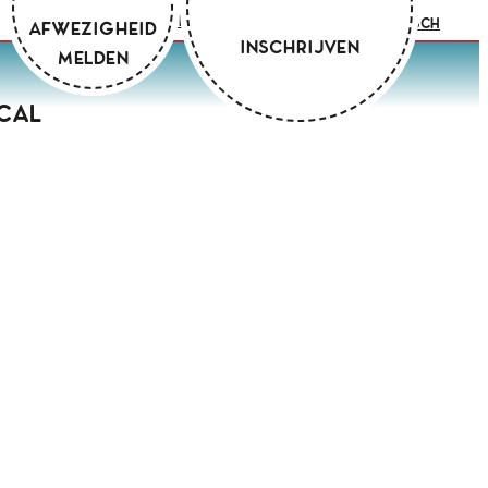
Zoeken
Mijn Academie
Praktisch
Afwezigheid
Inschrijven
melden
cal