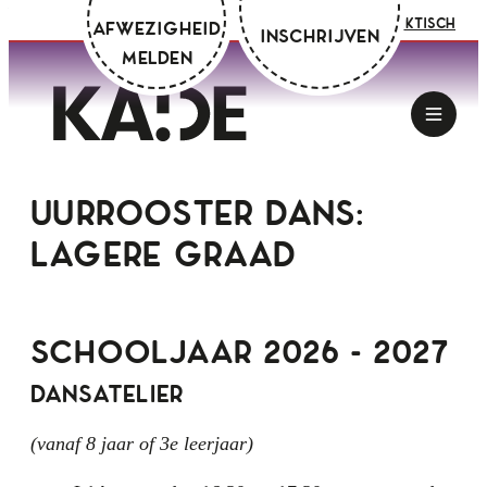
Zoeken
Naar inhoud
Mijn Academie
Praktisch
Afwezigheid
Inschrijven
melden
Kunstacademie Deinze
Men
Uurrooster dans:
lagere graad
Schooljaar 2026 - 2027
Dansatelier
(vanaf 8 jaar of 3e leerjaar)